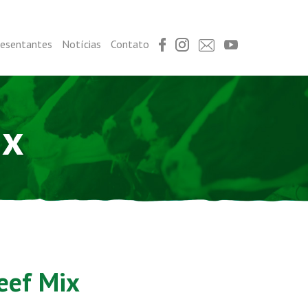
resentantes
Notícias
Contato
ix
eef Mix