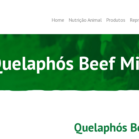
Home
Nutrição Animal
Produtos
Rep
uelaphós Beef M
Quelaphós B