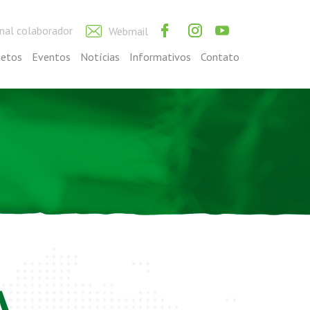
nal colaborador
Webmail
jetos
Eventos
Notícias
Informativos
Contato
A