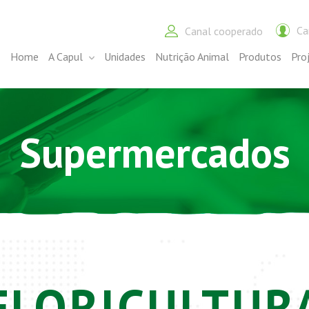
Ca
Canal cooperado
Home
A Capul
Unidades
Nutrição Animal
Produtos
Pro
Supermercados
FLORICULTUR