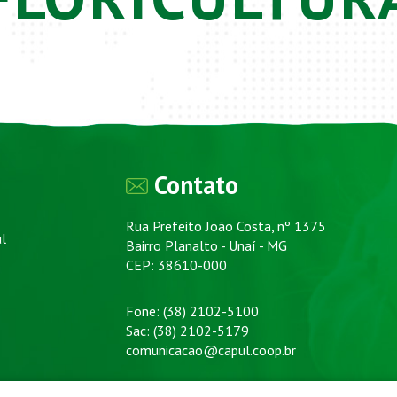
Contato
Rua Prefeito João Costa, nº 1375
ul
Bairro Planalto - Unaí - MG
CEP: 38610-000
Fone: (38) 2102-5100
Sac: (38) 2102-5179
comunicacao@capul.coop.br