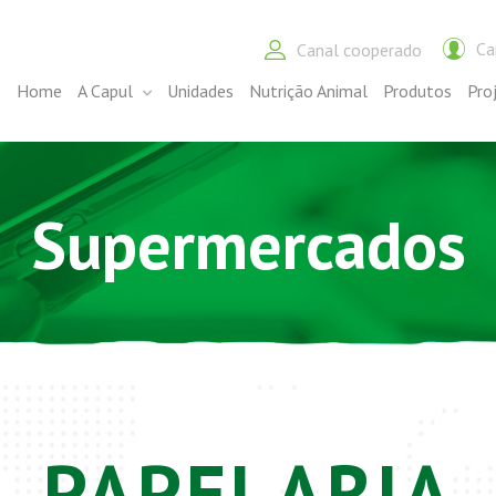
Ca
Canal cooperado
Home
A Capul
Unidades
Nutrição Animal
Produtos
Pro
Supermercados
PAPELARIA