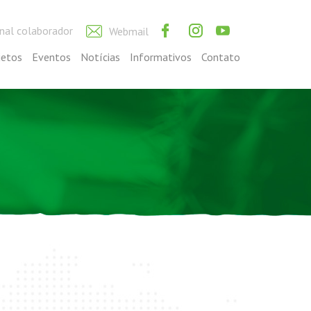
nal colaborador
Webmail
jetos
Eventos
Notícias
Informativos
Contato