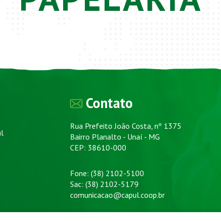
Contato
Rua Prefeito João Costa, nº 1375
ul
Bairro Planalto - Unaí - MG
CEP: 38610-000
Fone: (38) 2102-5100
Sac: (38) 2102-5179
comunicacao@capul.coop.br